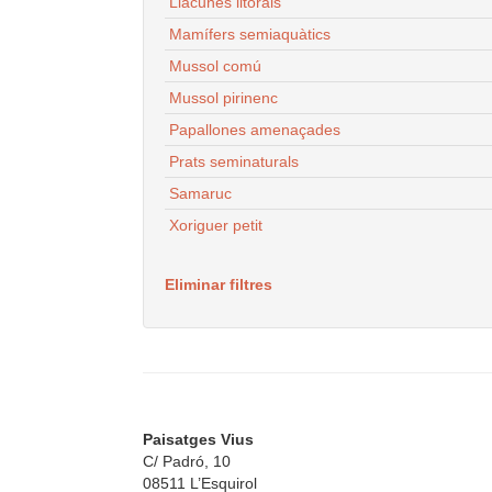
Llacunes litorals
Mamífers semiaquàtics
Mussol comú
Mussol pirinenc
Papallones amenaçades
Prats seminaturals
Samaruc
Xoriguer petit
Eliminar filtres
Paisatges Vius
C/ Padró, 10
08511 L’Esquirol