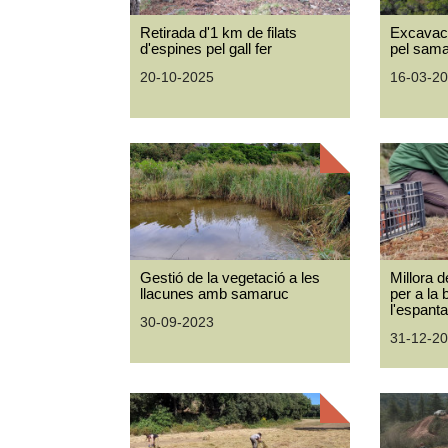
Retirada d'1 km de filats
Excavaci
d'espines pel gall fer
pel samar
20-10-2025
16-03-2
Gestió de la vegetació a les
Millora d
llacunes amb samaruc
per a la 
l'espanta
30-09-2023
31-12-2