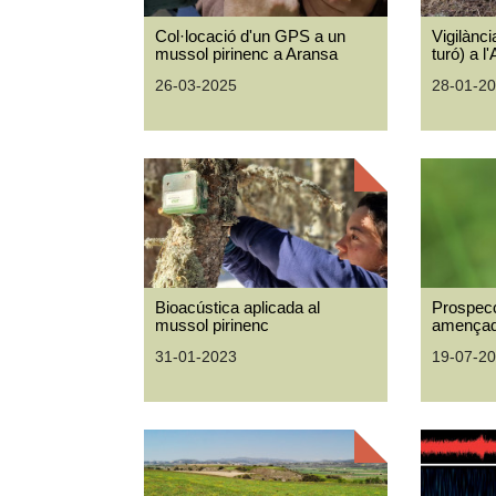
Col·locació d'un GPS a un
Vigilànci
mussol pirinenc a Aransa
turó) a l
26-03-2025
28-01-2
Bioacústica aplicada al
Prospecc
mussol pirinenc
amençad
31-01-2023
19-07-2