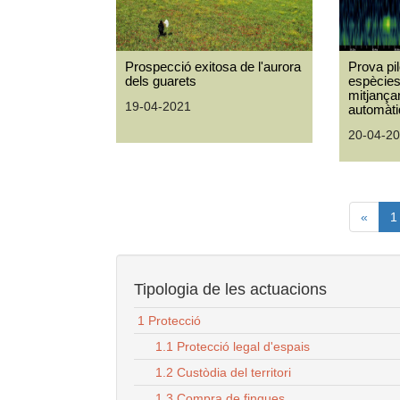
Prospecció exitosa de l'aurora
Prova pil
dels guarets
espècie
mitjança
19-04-2021
automàt
20-04-2
«
1
Tipologia de les actuacions
1 Protecció
1.1 Protecció legal d'espais
1.2 Custòdia del territori
1.3 Compra de finques