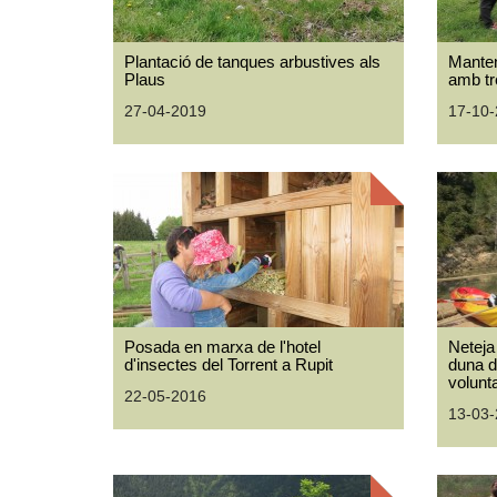
Plantació de tanques arbustives als
Manten
Plaus
amb tr
27-04-2019
17-10
Posada en marxa de l'hotel
Neteja 
d'insectes del Torrent a Rupit
duna d
volunta
22-05-2016
13-03