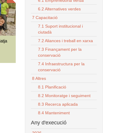
6.1 Emprenedoria verda
6.2 Alternatives verdes
7 Capacitació
7.1 Suport institucional i
ciutadà
7.2 Aliances i treball en xarxa
atja
7.3 Finançament per la
conservació
7.4 Infraestructura per la
conservació
8 Altres
8.1 Planificació
8.2 Monitoratge i seguiment
8.3 Recerca aplicada
8.4 Manteniment
Any d'execució
2026