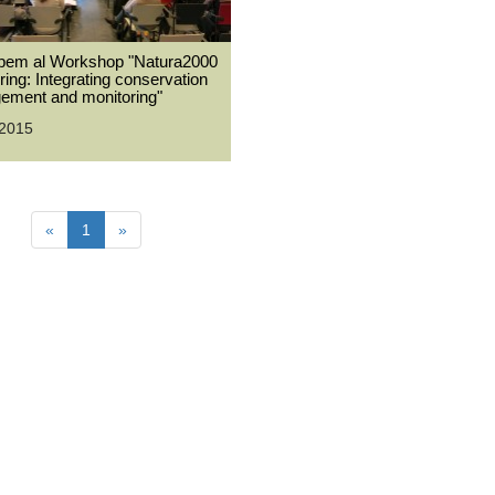
ipem al Workshop "Natura2000
ring: Integrating conservation
ement and monitoring"
-2015
«
1
»