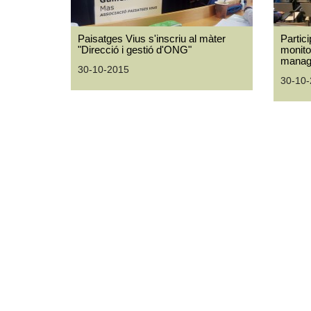
Paisatges Vius s'inscriu al màter
Partic
"Direcció i gestió d'ONG"
monito
manag
30-10-2015
30-10