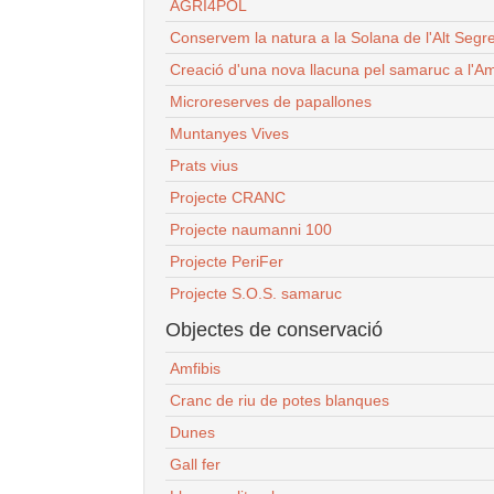
AGRI4POL
Conservem la natura a la Solana de l'Alt Segr
Creació d'una nova llacuna pel samaruc a l'Am
Microreserves de papallones
Muntanyes Vives
Prats vius
Projecte CRANC
Projecte naumanni 100
Projecte PeriFer
Projecte S.O.S. samaruc
Objectes de conservació
Amfibis
Cranc de riu de potes blanques
Dunes
Gall fer