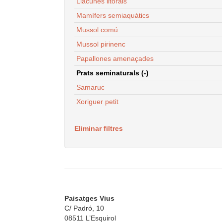
Llacunes litorals
Mamífers semiaquàtics
Mussol comú
Mussol pirinenc
Papallones amenaçades
Prats seminaturals (-)
Samaruc
Xoriguer petit
Eliminar filtres
Paisatges Vius
C/ Padró, 10
08511 L’Esquirol