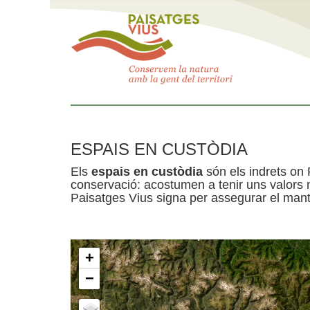
ESPAIS EN CUSTÒDIA
Els
espais en custòdia
són els indrets on 
conservació: acostumen a tenir uns valors n
Paisatges Vius signa per assegurar el mante
+
−