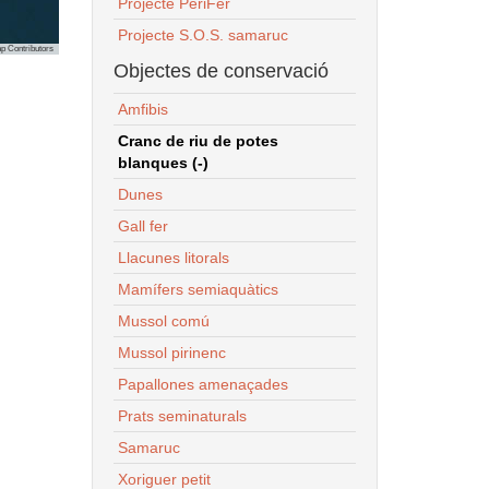
Projecte PeriFer
Projecte S.O.S. samaruc
p Contributors
Objectes de conservació
Amfibis
Cranc de riu de potes
blanques (-)
Dunes
Gall fer
Llacunes litorals
Mamífers semiaquàtics
Mussol comú
Mussol pirinenc
Papallones amenaçades
Prats seminaturals
Samaruc
Xoriguer petit