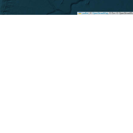
Leaflet
|
©
OpenStreetMap
, © Esri © OpenStreetMa