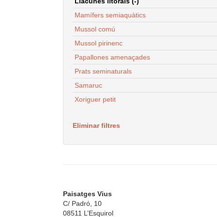
Llacunes litorals (-)
Mamífers semiaquàtics
Mussol comú
Mussol pirinenc
Papallones amenaçades
Prats seminaturals
Samaruc
Xoriguer petit
Eliminar filtres
Paisatges Vius
C/ Padró, 10
08511 L’Esquirol