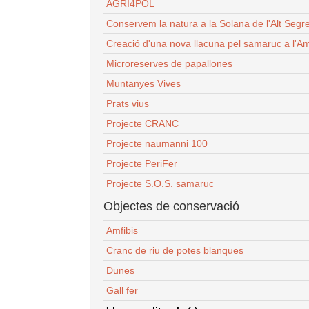
AGRI4POL
Conservem la natura a la Solana de l'Alt Segr
Creació d'una nova llacuna pel samaruc a l'Am
Microreserves de papallones
Muntanyes Vives
Prats vius
Projecte CRANC
Projecte naumanni 100
Projecte PeriFer
Projecte S.O.S. samaruc
Objectes de conservació
Amfibis
Cranc de riu de potes blanques
Dunes
Gall fer