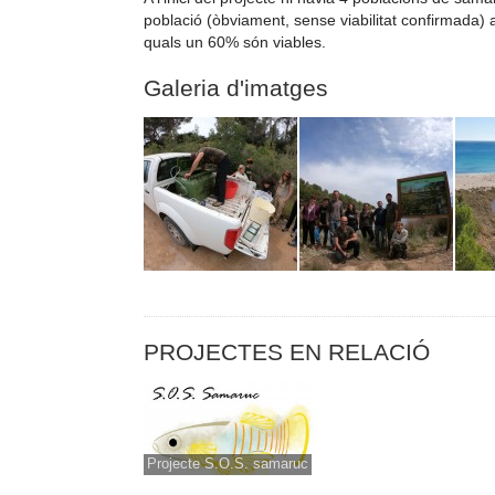
població (òbviament, sense viabilitat confirmada)
quals un 60% són viables.
Galeria d'imatges
PROJECTES EN RELACIÓ
Projecte S.O.S. samaruc