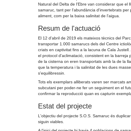
Natural del Delta de l'Ebre van considerar que el l
samaruc, tant per l'abundància d'invertebrats per 
aliment, com per la baixa salinitat de l'aigua.
Resum de l'actuació
El 12 d'abril de 2019 els mateixos tècnics del Par
transportar 1.000 samarucs dels del Centre ictiolò
criats en captivitat fins a la lacuna de Cala Justell
el protocol d'aclimatació, consistent en la barreja 
de la cisterna on eren transportats amb la de la ll
que la temperatura i la salinitat de les dues mass
s'equilibressin.
Tots els exemplars alliberats varen ser marcats 
subcutani per poder-ne fer un seguiment en el futu
confirmar la reproducció quan es capturin exempl
Estat del projecte
L'objectiu del projecte S.O.S. Samaruc és duplic
siguin viables.
A l'inici del projecte hi havia 4 poblacions de s