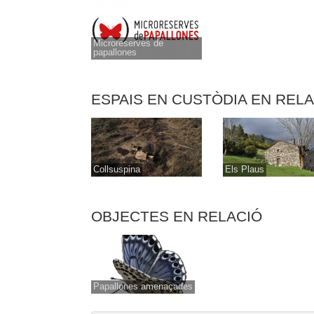
Microreserves de
papallones
ESPAIS EN CUSTÒDIA EN REL
Collsuspina
Els Plaus
OBJECTES EN RELACIÓ
Papallones amenaçades