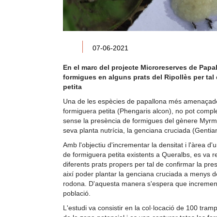
07-06-2021
En el marc del projecte Microreserves de Papal
formigues en
alguns prats del Ripollès per
tal 
petita
Una de les espècies de papallona més amenaçade
formiguera petita (Phengaris alcon), no pot complet
sense la presència de formigues del gènere Myrmi
seva planta nutrícia, la genciana cruciada (Gentia
Amb l'objectiu d'incrementar la densitat i l'àrea d
de formiguera petita existents a Queralbs, es va re
diferents prats propers per tal de confirmar la pre
així poder plantar la genciana cruciada a menys d
rodona. D'aquesta manera s'espera que incrementi
població.
L'estudi va consistir en la col·locació de 100 tram