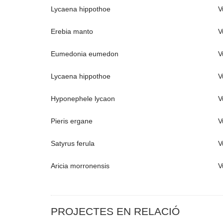
Lycaena hippothoe
V
Erebia manto
V
Eumedonia eumedon
V
Lycaena hippothoe
V
Hyponephele lycaon
V
Pieris ergane
V
Satyrus ferula
V
Aricia morronensis
V
PROJECTES EN RELACIÓ