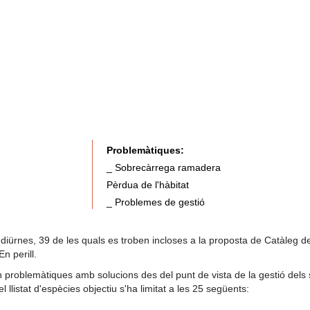
Problemàtiques:
_ Sobrecàrrega ramadera
Pèrdua de l'hàbitat
_ Problemes de gestió
iürnes, 39 de les quals es troben incloses a la proposta de Catàleg d
n perill.
problemàtiques amb solucions des del punt de vista de la gestió dels
el llistat d'espècies objectiu s'ha limitat a les 25 següents: