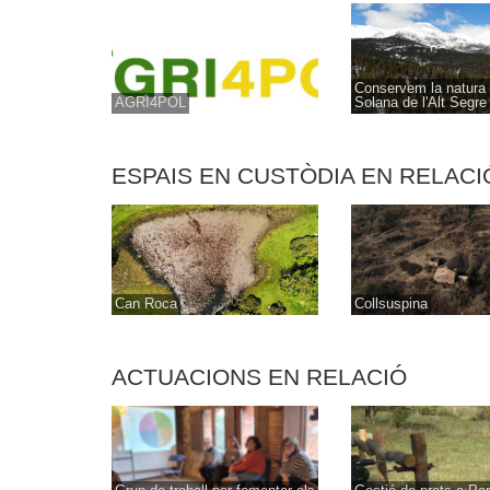
Conservem la natura 
AGRI4POL
Solana de l'Alt Segre
ESPAIS EN CUSTÒDIA EN RELACI
Can Roca
Collsuspina
ACTUACIONS EN RELACIÓ