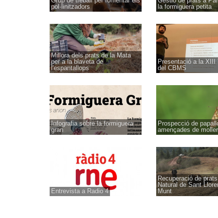
Grup de treball per fomentar els
Gestió de prats a Pa
pol·linitzadors
la formiguera petita
Millora dels prats de la Mata
per a la blaveta de
Presentació a la XIII
l'espantallops
del CBMS
Infografia sobre la formiguera
Prospecció de papal
gran
amençades de molle
Recuperació de prats
Natural de Sant Llore
Entrevista a Radio 4
Munt