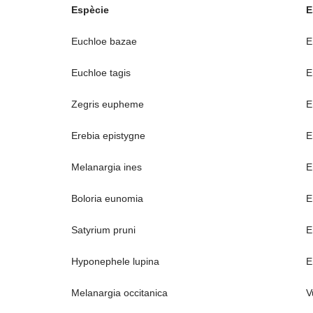
Espècie
E
Euchloe bazae
E
Euchloe tagis
E
Zegris eupheme
E
Erebia epistygne
E
Melanargia ines
E
Boloria eunomia
E
Satyrium pruni
E
Hyponephele lupina
E
Melanargia occitanica
V