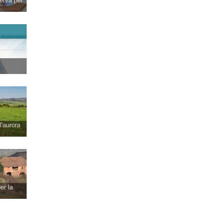
erva per
l'aurora
er la