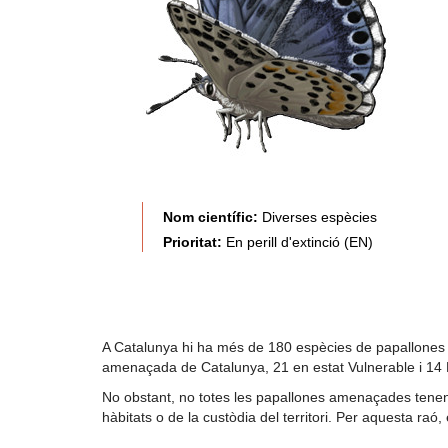
Nom científic:
Diverses espècies
Prioritat:
En perill d'extinció (EN)
A Catalunya hi ha més de 180 espècies de papallones d
amenaçada de Catalunya, 21 en estat Vulnerable i 14 E
No obstant, no totes les papallones amenaçades tenen 
hàbitats o de la custòdia del territori. Per aquesta raó, 