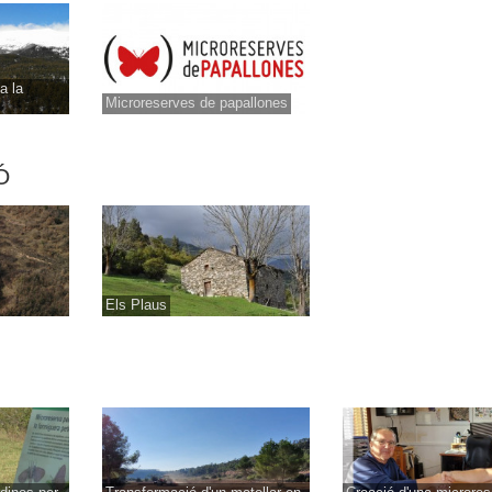
a la
Microreserves de papallones
Ó
Els Plaus