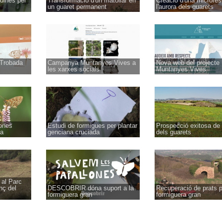
rdines per
Transformació d'un matollar en
Creació d'una microres
un guaret permanent
l'aurora dels guarets
 Trobada
Campanya Muntanyes Vives a
Nova web del projecte
les xarxes socials
Muntanyes Vives
lones
Estudi de formigues per plantar
Prospecció exitosa de 
ra
genciana cruciada
dels guarets
 al Parc
nç del
DESCOBRIR dóna suport a la
Recuperació de prats p
formiguera gran
formiguera gran