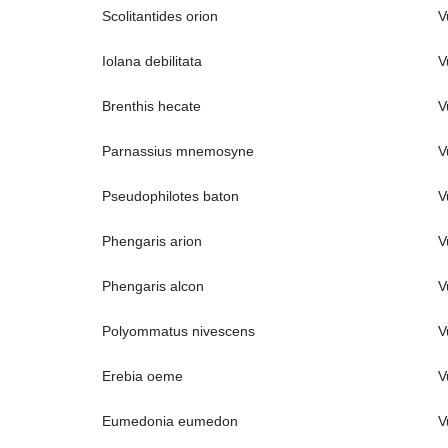
Scolitantides orion
V
Iolana debilitata
V
Brenthis hecate
V
Parnassius mnemosyne
V
Pseudophilotes baton
V
Phengaris arion
V
Phengaris alcon
V
Polyommatus nivescens
V
Erebia oeme
V
Eumedonia eumedon
V