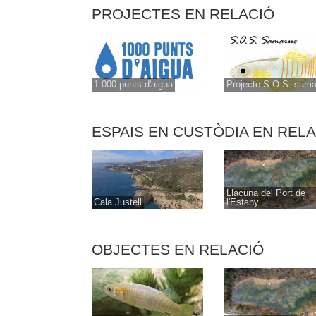
PROJECTES EN RELACIÓ
1.000 punts d'aigua
Projecte S.O.S. sama
ESPAIS EN CUSTÒDIA EN REL
Llacuna del Port de
Cala Justell
l'Estany
OBJECTES EN RELACIÓ