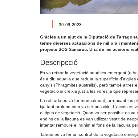
30-09-2023
Gràcies a un ajut de la Diputació de Tarragona
terme diverses actuacions de millora i mantenim
projecte SOS Samaruc. Una de les accions realit
Descripcció
Es va retirar la vegetació aquàtica emergent (o he
és a dir, aquella que reduïa la superfície d’aigües
canyís (Phragmites australis), però també altres 
vegetació si creixia just a les vores ja que represe
La retirada es va fer manualment, arrencant les pl
tija tant profund com va ser possible. L’accés es va
el tipus de vegetació. Quan va ser possible es va 
endins de la llacuna es van utilitzar vestit de neo
intentar remoure el mínim el fons de la llacuna per 
També es va fer un control de la vegetació emergen