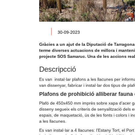
30-09-2023
Gràcies a un ajut de la Diputació de Tarragona
terme diverses actuacions de millora i mantenim
projecte SOS Samaruc. Una de les accions reali
Descripcció
Es van instal·lar plafons a les llacunes per informa
van dissenyar, fabricar i instal·lar dos tipus de pla
Plafons de prohibició alliberar fauna
Plafó de 450x450 mm imprès sobre xapa d’acer galv
disseny segueix els criteris de senyalització dels
espais, de maquetació, ús de les fonts i colors i in
a les llacunes.
Es van instal·lar a 4 llacunes: l'Estany Tort, el Por