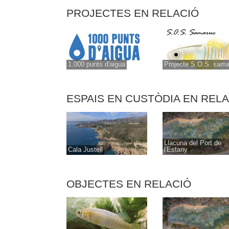
PROJECTES EN RELACIÓ
1.000 punts d'aigua
Projecte S.O.S. sama
ESPAIS EN CUSTÒDIA EN REL
Llacuna del Port de
Cala Justell
l'Estany
OBJECTES EN RELACIÓ