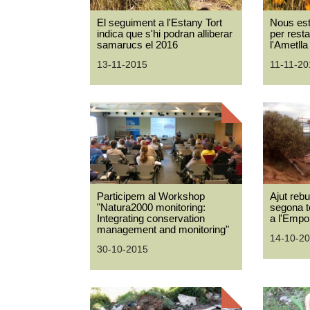
El seguiment a l'Estany Tort
Nous est
indica que s'hi podran alliberar
per rest
samarucs el 2016
l'Ametll
13-11-2015
11-11-20
Participem al Workshop
Ajut rebu
"Natura2000 monitoring:
segona to
Integrating conservation
a l'Empo
management and monitoring"
14-10-2
30-10-2015