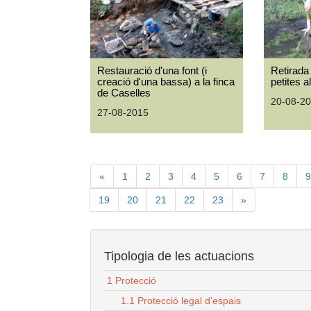
Restauració d'una font (i
Retirada
creació d'una bassa) a la finca
petites a
de Caselles
20-08-2
27-08-2015
«
1
2
3
4
5
6
7
8
9
19
20
21
22
23
»
Tipologia de les actuacions
1 Protecció
1.1 Protecció legal d'espais