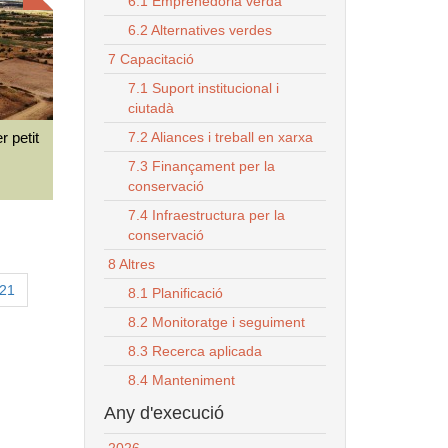
6.1 Emprenedoria verda
6.2 Alternatives verdes
7 Capacitació
7.1 Suport institucional i
ciutadà
7.2 Aliances i treball en xarxa
r petit
7.3 Finançament per la
conservació
7.4 Infraestructura per la
conservació
8 Altres
21
8.1 Planificació
8.2 Monitoratge i seguiment
8.3 Recerca aplicada
8.4 Manteniment
Any d'execució
2026