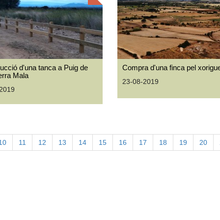
ucció d'una tanca a Puig de
Compra d'una finca pel xorigue
Terra Mala
23-08-2019
-2019
10
11
12
13
14
15
16
17
18
19
20