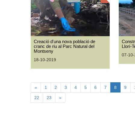
Creació d'una nova població de
Constr
cranc de riu al Parc Natural del
Llorí-
Montseny
07-10
18-10-2019
«
1
2
3
4
5
6
7
8
9
22
23
»