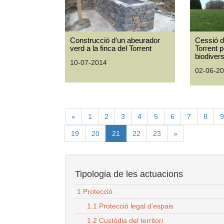
Construcció d'un abeurador
Cessió d
verd a la finca del Torrent
Torrent 
biodivers
10-07-2014
02-06-2
«
1
2
3
4
5
6
7
8
9
19
20
21
22
23
»
Tipologia de les actuacions
1 Protecció
1.1 Protecció legal d'espais
1.2 Custòdia del territori