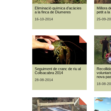
Eliminació química d'acàcies
Millora 
a la finca de Diumeres
petit a l
16-10-2014
25-09-2
Seguiment de cranc de riu al
Recollid
Collsacabra 2014
voluntar
nova pas
28-08-2014
18-08-2