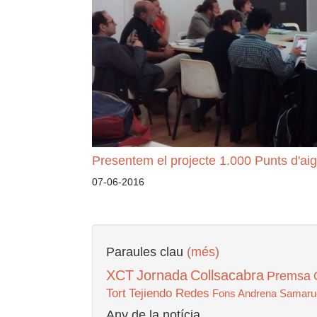
Presentem el projecte 1.000 Punts d'aig
07-06-2016
Paraules clau
(més)
XCT
Jornada
Collsacabra
Premsa
Tort
Tejiendo Redes
Fons Andrena
Samaru
Any de la notícia