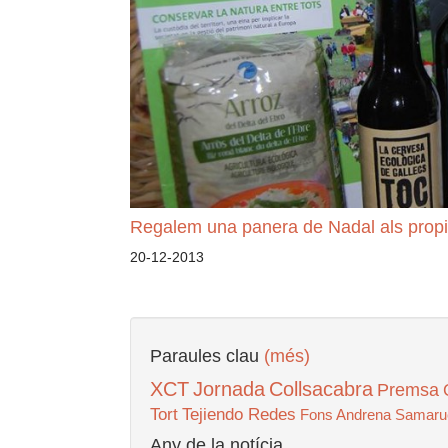
Regalem una panera de Nadal als propi
20-12-2013
Paraules clau
(més)
XCT
Jornada
Collsacabra
Premsa
Tort
Tejiendo Redes
Fons Andrena
Samaru
Any de la notícia