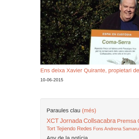
Ens deixa Xavier Quirante, propietari 
10-06-2015
Paraules clau
(més)
XCT
Jornada
Collsacabra
Premsa
Tort
Tejiendo Redes
Fons Andrena
Samaru
Any de la notícia