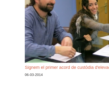
Signem el primer acord de custòdia d'eleva
06-03-2014