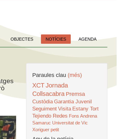
OBJECTES
NOTÍCIES
AGENDA
Paraules clau
(més)
atges
XCT
Jornada
rò
Collsacabra
Premsa
Custòdia
Garantia Juvenil
Seguiment
Visita
Estany Tort
Tejiendo Redes
Fons Andrena
Samaruc
Universitat de Vic
Xoriguer petit
Any de la notícia