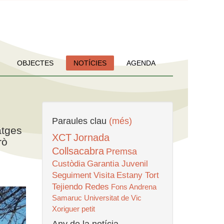
OBJECTES
NOTÍCIES
AGENDA
Paraules clau
(més)
atges
XCT
Jornada
rò
Collsacabra
Premsa
Custòdia
Garantia Juvenil
Seguiment
Visita
Estany Tort
Tejiendo Redes
Fons Andrena
Samaruc
Universitat de Vic
Xoriguer petit
Any de la notícia