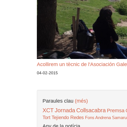
Acollirem un tècnic de l'Asociación Gale
04-02-2015
Paraules clau
(més)
XCT
Jornada
Collsacabra
Premsa
Tort
Tejiendo Redes
Fons Andrena
Samaru
Any de la notícia