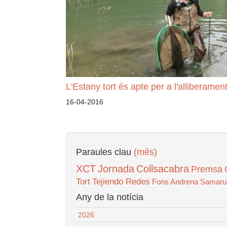
L'Estany tort és apte per a l'alliberame
16-04-2016
Paraules clau
(més)
XCT
Jornada
Collsacabra
Premsa
Tort
Tejiendo Redes
Fons Andrena
Samaru
Any de la notícia
2026