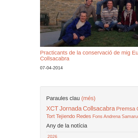
Practicants de la conservació de mig Eu
Collsacabra
07-04-2014
Paraules clau
(més)
XCT
Jornada
Collsacabra
Premsa
Tort
Tejiendo Redes
Fons Andrena
Samaru
Any de la notícia
2026