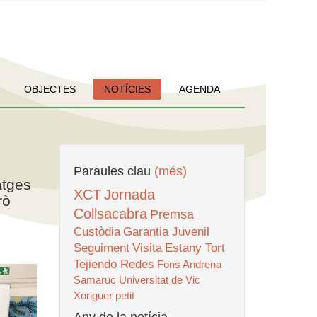
OBJECTES
NOTÍCIES
AGENDA
Paraules clau
(més)
atges
XCT
Jornada
rò
Collsacabra
Premsa
Custòdia
Garantia Juvenil
Seguiment
Visita
Estany Tort
Tejiendo Redes
Fons Andrena
Samaruc
Universitat de Vic
Xoriguer petit
Any de la notícia