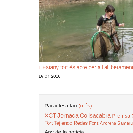
L'Estany tort és apte per a l'alliberame
16-04-2016
Paraules clau
(més)
XCT
Jornada
Collsacabra
Premsa
Tort
Tejiendo Redes
Fons Andrena
Samaru
Any de la notícia