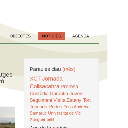
OBJECTES
NOTÍCIES
AGENDA
Paraules clau
(més)
atges
XCT
Jornada
rò
Collsacabra
Premsa
Custòdia
Garantia Juvenil
Seguiment
Visita
Estany Tort
Tejiendo Redes
Fons Andrena
Samaruc
Universitat de Vic
Xoriguer petit
Any de la notícia