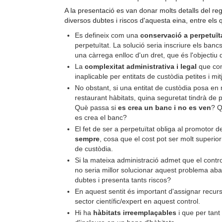
A la presentació es van donar molts detalls del re
diversos dubtes i riscos d'aquesta eina, entre els
Es defineix com una
conservació a perpetuït
perpetuïtat. La solució seria inscriure els banc
una càrrega enlloc d'un dret, que és l'objectiu 
La
complexitat administrativa i legal
que comp
inaplicable per entitats de custòdia petites i m
No obstant, si una entitat de custòdia posa en 
restaurant hàbitats, quina seguretat tindrà de 
Què passa si
es crea un banc i no es ven
? Q
es crea el banc?
El fet de ser a perpetuïtat obliga al promotor 
sempre
, cosa que el cost pot ser molt superior 
de custòdia.
Si la mateixa administració admet que el cont
no seria millor solucionar aquest problema ab
dubtes i presenta tants riscos?
En aquest sentit és important d'assignar recursos
sector científic/expert en aquest control.
Hi ha
hàbitats irreemplaçables
i que per tant