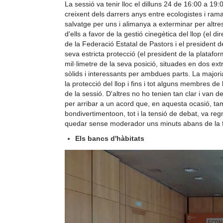
La sessió va tenir lloc el dilluns 24 de 16:00 a 19:
creixent dels darrers anys entre ecologistes i ram
salvatge per uns i alimanya a exterminar per altre
d'ells a favor de la gestió cinegètica del llop (el d
de la Federació Estatal de Pastors i el president d
seva estricta protecció (el president de la plata
mil·limetre de la seva posició, situades en dos e
sòlids i interessants per ambdues parts. La majori
la protecció del llop i fins i tot alguns membres
de la sessió. D'altres no ho tenien tan clar i van d
per arribar a un acord que, en aquesta ocasió, tam
bondivertimentoon, tot i la tensió de debat, va regn
quedar sense moderador uns minuts abans de la fi
Els bancs d'hàbitats