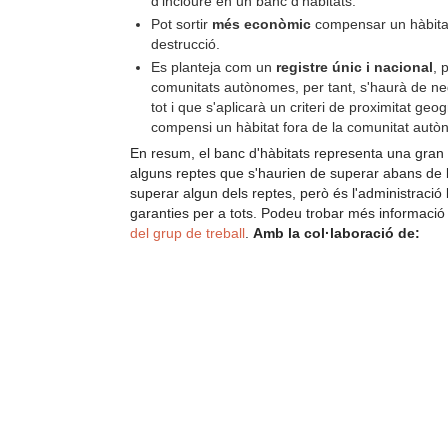
d'incloure en un banc d'hàbitats.
Pot sortir
més econòmic
compensar un hàbitat 
destrucció.
Es planteja com un
registre únic i nacional
, 
comunitats autònomes, per tant, s'haurà de ne
tot i que s'aplicarà un criteri de proximitat 
compensi un hàbitat fora de la comunitat autòn
En resum, el banc d'hàbitats representa una gran o
alguns reptes que s'haurien de superar abans de l
superar algun dels reptes, però és l'administració
garanties per a tots. Podeu trobar més informació 
del grup de treball
.
Amb la col·laboració de: