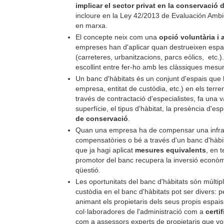
implicar el sector privat en la conservació d
incloure en la Ley 42/2013 de Evaluación Ambie
en marxa.
El concepte neix com una
opció voluntària i
empreses han d'aplicar quan destrueixen espais
(carreteres, urbanitzacions, parcs eòlics, etc.
escollint entre fer-ho amb les clàssiques mesu
Un banc d'hàbitats és un conjunt d'espais que h
empresa, entitat de custòdia, etc.) en els terre
través de contractació d'especialistes, fa una 
superfície, el tipus d'hàbitat, la presència d'esp
de conservació
.
Quan una empresa ha de compensar una infraes
compensatòries o bé a través d'un banc d'hàbit
que ja hagi aplicat
mesures equivalents
, en 
promotor del banc recupera la inversió econòmic
qüestió.
Les oportunitats del banc d'hàbitats són múltipl
custòdia en el banc d'hàbitats pot ser divers:
animant els propietaris dels seus propis espais
col·laboradores de l'administració com a
certi
com a assessors experts de propietaris que v