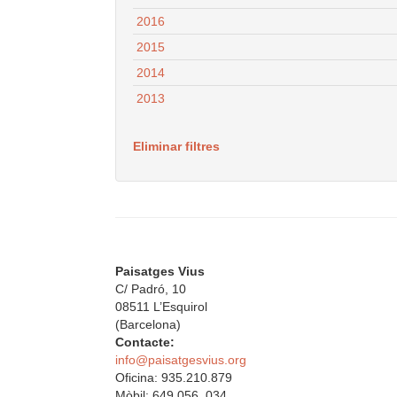
2016
2015
2014
2013
Eliminar filtres
Paisatges Vius
C/ Padró, 10
08511 L’Esquirol
(Barcelona)
Contacte:
info@paisatgesvius.org
Oficina: 935.210.879
Mòbil: 649.056. 034