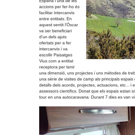
España i una de les
accions per fer-ho és
facilitar intercanvis
entre entitats. En
aquest sentit l'Óscar
va ser beneficiari
d'un dels ajuts
ofertats per a fer
intercanvis i va
escollir Paisatges
Vius com a entitat
receptora per tenir
una dimensió, uns projectes i uns mètodes de treba
una sèrie de visites de camp als principals espai
detalls dels acords, projectes, actuacions, etc... 
assessors científics. Donat que els espais estan sit
tour en una autocaravana.
Durant 7 dies es van vi