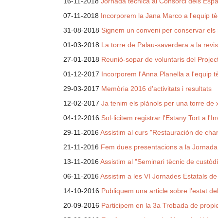
16-11-2018
Jornada tècnica al Consorci dels Espai
07-11-2018
Incorporem la Jana Marco a l'equip tè
31-08-2018
Signem un conveni per conservar els 
01-03-2018
La torre de Palau-saverdera a la revi
27-01-2018
Reunió-sopar de voluntaris del Proje
01-12-2017
Incorporem l'Anna Planella a l'equip t
29-03-2017
Memòria 2016 d’activitats i resultats
12-02-2017
Ja tenim els plànols per una torre de 
04-12-2016
Sol·licitem registrar l'Estany Tort a l'
29-11-2016
Assistim al curs "Restauración de ch
21-11-2016
Fem dues presentacions a la Jornada
13-11-2016
Assistim al "Seminari tècnic de custòdi
06-11-2016
Assistim a les VI Jornades Estatals de 
14-10-2016
Publiquem una article sobre l’estat de
20-09-2016
Participem en la 3a Trobada de propi